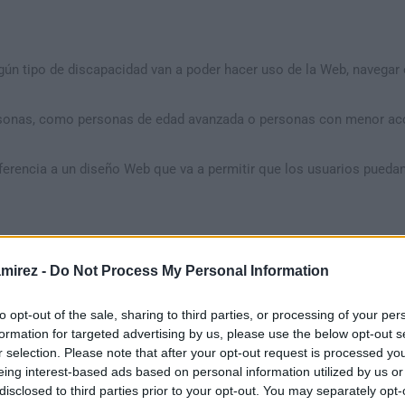
gún tipo de discapacidad van a poder hacer uso de la Web, navegar 
rsonas, como personas de edad avanzada o personas con menor acc
ferencia a un diseño Web que va a permitir que los usuarios puedan p
cesibilidad que se pueden ajustar desde el icono de accesibilidad s
amirez -
Do Not Process My Personal Information
to opt-out of the sale, sharing to third parties, or processing of your per
formation for targeted advertising by us, please use the below opt-out s
podrá ajustar el tamaño del texto de esta web para facilitar su lect
r selection. Please note that after your opt-out request is processed y
eing interest-based ads based on personal information utilized by us or
disclosed to third parties prior to your opt-out. You may separately opt-