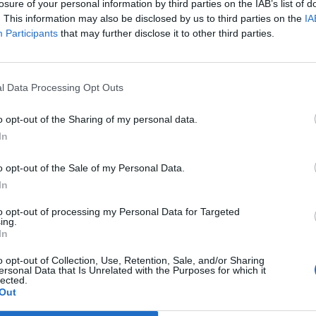
losure of your personal information by third parties on the IAB’s list of
. This information may also be disclosed by us to third parties on the
IA
 contenidos en escala de grises, eliminado cualquier color de la web
Participants
that may further disclose it to other third parties.
l Data Processing Opt Outs
s podrá hacerlo desde este apartado, automáticamente se cambiará
o opt-out of the Sharing of my personal data.
In
o opt-out of the Sale of my Personal Data.
In
 los contenidos visuales de la web para facilitar la lectura. Propo
to opt-out of processing my Personal Data for Targeted
ing.
invertidos.
In
o opt-out of Collection, Use, Retention, Sale, and/or Sharing
ersonal Data that Is Unrelated with the Purposes for which it
lected.
Out
 contenido del sitio web con texto oscuro sobre fondo claro.