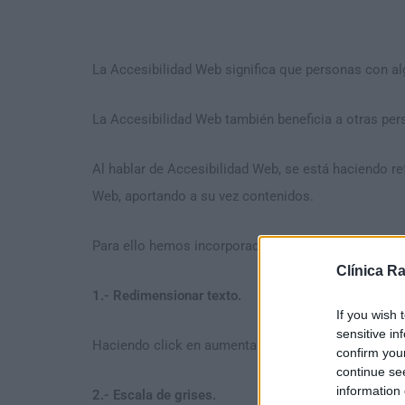
La Accesibilidad Web significa que personas con al
La Accesibilidad Web también beneficia a otras pe
Al hablar de Accesibilidad Web, se está haciendo re
Web, aportando a su vez contenidos.
Para ello hemos incorporado agunas funciones de ac
Clínica R
1.- Redimensionar texto.
If you wish 
sensitive in
Haciendo click en aumentar texto y disminutir texto 
confirm you
continue se
information 
2.- Escala de grises.