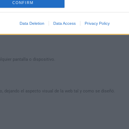
CONFIRM
Data Deletion
Data Access
Privacy Policy
arantizar una mejor experiencia de visualización.
quier pantalla o dispositivo.
do, dejando el aspecto visual de la web tal y como se diseñó.