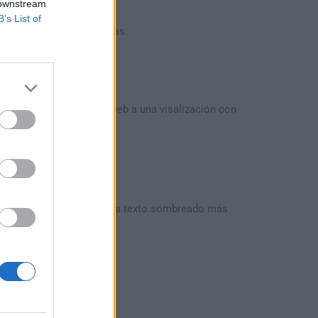
 downstream
B’s List of
, incluidas las fotografías.
n los contenidos de la web a una visalización con
rciona un alto contraste para texto sombreado más