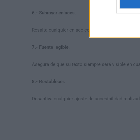
6.- Subrayar enlaces.
Resalta cualquier enlace con un texto de link para g
7.- Fuente legible.
Asegura de que su texto siempre será visible en cual
8.- Restablecer.
Desactiva cualquier ajuste de accesibilidad realiza