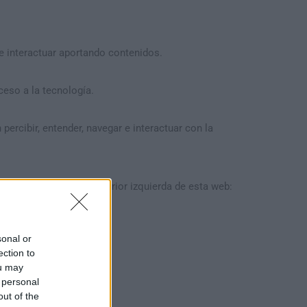
e interactuar aportando contenidos.
eso a la tecnología.
ercibir, entender, navegar e interactuar con la
ituado en la parte superior izquierda de esta web:
sonal or
ection to
ura
ou may
 personal
out of the